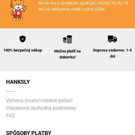
Ak nie ste s výrobkom spokojní, môžete ho do 14
dní od zakúpenia vrátiť v plnej výške.
Doprava zadarmo: 1-3
100% bezpečný nákup
Možno platiť na
dni
dobierku!
HANKSLY
Výmena tovaru/vrátenie peňazí
Všeobecné obchodné podmienky
FAQ
SPÔSOBY PLATBY