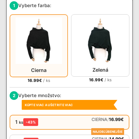
Vyberte farba:
1
Zelená
Cierna
16.99
€
/ ks
16.99
€
/ ks
Vyberte množstvo:
2
KÚPTE VIAC A UŠETRITE VIAC
CIERNA
/
16.99
€
1
ks
-43%
NAJOBĽÚBENEJŠIE
CIERNA
/
14.99
€