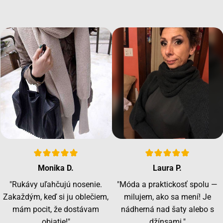
Monika D.
Laura P.
"Rukávy uľahčujú nosenie.
"Móda a praktickosť spolu —
Zakaždým, keď si ju oblečiem,
milujem, ako sa mení! Je
mám pocit, že dostávam
nádherná nad šaty alebo s
objatie!"
džínsami."