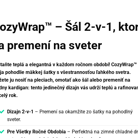
ozyWrap™ – Šál 2-v-1, kto
a premení na sveter
taňte teplá a elegantná v každom ročnom období!
CozyWrap™
ja pohodlie mäkkej šatky s všestrannosťou ľahkého svetra.
ete ju nosiť na pleciach, omotať ako šál alebo premeniť na
ny kardigan: tento jedinečný dizajn vás udrží teplú a rafinova
celý rok.
Dizajn 2-v-1
– Premení sa okamžite zo šatky na pohodlný
sveter.
Pre Všetky Ročné Obdobia
– Perfektná na zimné chladné dn