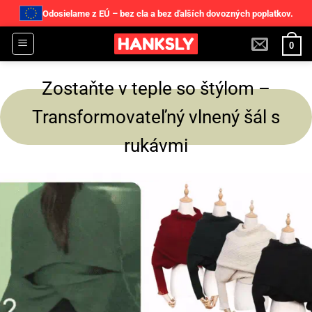
Odosielame z EÚ – bez cla a bez ďalších dovozných poplatkov.
Skip
0
to
content
Zostaňte v teple so štýlom –
Transformovateľný vlnený šál s
rukávmi