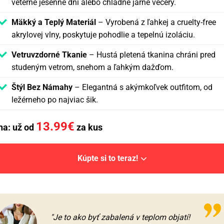
veterné jesenné dni alebo chladné jarné večery.
Mäkký a Teplý Materiál
– Vyrobená z ľahkej a cruelty-free
akrylovej vlny, poskytuje pohodlie a tepelnú izoláciu.
Vetruvzdorné Tkanie
– Hustá pletená tkanina chráni pred
studeným vetrom, snehom a ľahkým dažďom.
Štýl Bez Námahy
– Elegantná s akýmkoľvek outfitom, od
ležérneho po najviac šik.
13.99
€
na: už od
za kus
Kúpte si to teraz!
"Je to ako byť zabalená v teplom objatí!