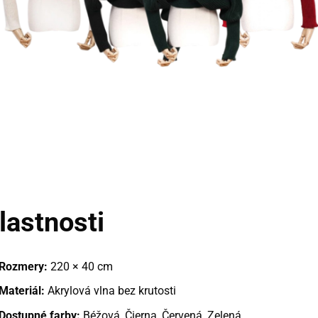
lastnosti
Rozmery:
220 × 40 cm
Materiál:
Akrylová vlna bez krutosti
Dostupné farby:
Béžová, Čierna, Červená, Zelená