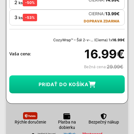
2
ks
-50%
CIERNA
/
13.99
€
3
ks
-53%
DOPRAVA ZDARMA
CozyWrap™ – Šál 2-v-... (Cierna) 1x
16.99
€
16.99
€
Vaša cena:
29.99
€
Bežná cena:
PRIDAŤ DO KOŠÍKA
Rýchle doručenie
Platba na
Bezpečný nákup
dobierku