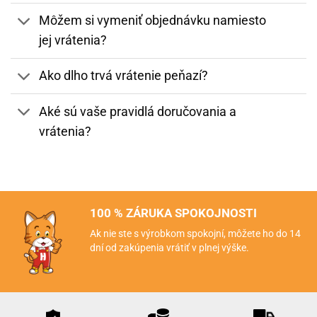
Môžem si vymeniť objednávku namiesto
jej vrátenia?
Ako dlho trvá vrátenie peňazí?
Aké sú vaše pravidlá doručovania a
vrátenia?
100 % ZÁRUKA SPOKOJNOSTI
Ak nie ste s výrobkom spokojní, môžete ho do 14
dní od zakúpenia vrátiť v plnej výške.