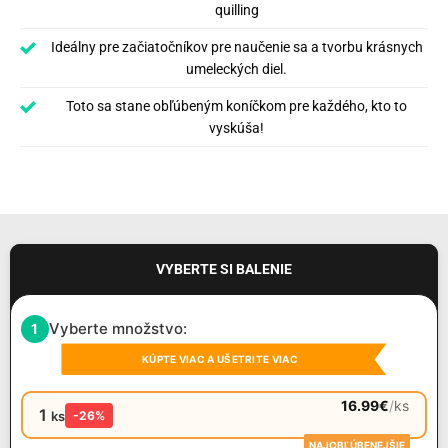
quilling
Ideálny pre začiatočníkov pre naučenie sa a tvorbu krásnych
umeleckých diel.
Toto sa stane obľúbeným koníčkom pre každého, kto to
vyskúša!
VYBERTE SI BALENIE
Vyberte množstvo:
1
KÚPTE VIAC A UŠETRITE VIAC
16.99
€
/
ks
1
ks
-26%
NAJOBĽÚBENEJŠIE