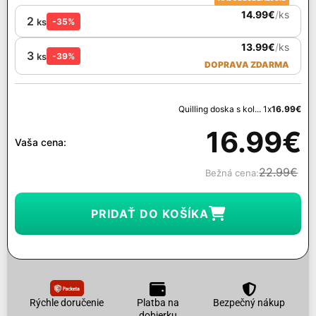
14.99
€
/
ks
2
ks
-35%
13.99
€
/
ks
3
ks
-39%
DOPRAVA ZDARMA
Quilling doska s kol... 1x
16.99
€
16.99
€
Vaša cena:
22.99
€
Bežná cena:
PRIDAŤ DO KOŠÍKA
Rýchle doručenie
Platba na
Bezpečný nákup
dobierku