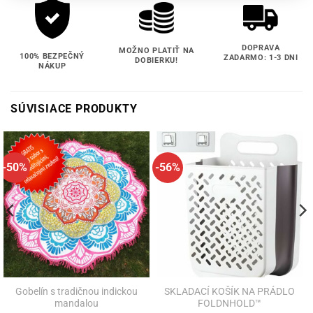
DOPRAVA
MOŽNO PLATIŤ NA
100% BEZPEČNÝ
ZADARMO: 1-3 DNI
DOBIERKU!
NÁKUP
SÚVISIACE PRODUKTY
-50%
-56%
Gobelín s tradičnou indickou
SKLADACÍ KOŠÍK NA PRÁDLO
mandalou
FOLDNHOLD™