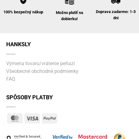
Doprava zadarmo: 1-3
100% bezpečný nákup
Možno platiť na
dni
dobierku!
HANKSLY
Výmena tovaru/vrátenie peňazí
Všeobecné obchodné podmienky
FAQ
SPÔSOBY PLATBY
MasterCard
Visa
PayPal