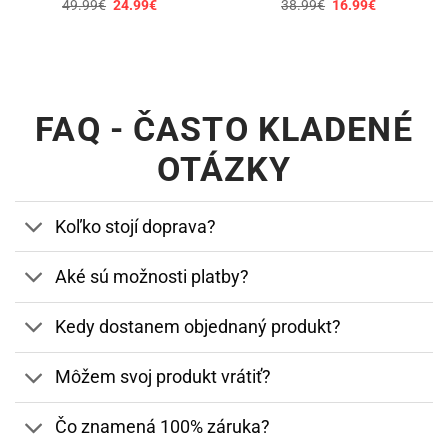
Pôvodná
Aktuálna
Pôvodná
Aktuálna
49.99
€
24.99
€
38.99
€
16.99
€
cena
cena
cena
cena
bola:
je:
bola:
je:
49.99€.
24.99€.
38.99€.
16.99€.
FAQ - ČASTO KLADENÉ
OTÁZKY
Koľko stojí doprava?
Aké sú možnosti platby?
Kedy dostanem objednaný produkt?
Môžem svoj produkt vrátiť?
Čo znamená 100% záruka?