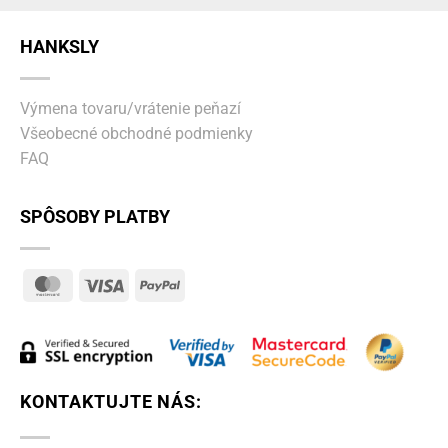
HANKSLY
Výmena tovaru/vrátenie peňazí
Všeobecné obchodné podmienky
FAQ
SPÔSOBY PLATBY
MasterCard
Visa
PayPal
KONTAKTUJTE NÁS: