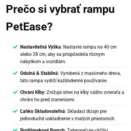
Prečo si vybrať rampu
PetEase?
Nastaviteľná Výška
: Nastavte rampu na 40 cm
alebo 28 cm, aby sa prispôsobila rôznym
nábytkom a vozidlám.
Odolná & Stabilná
: Vyrobená z masívneho dreva,
táto rampa vydrží každodenné používanie.
Chráni Kĺby
: Znižuje stres na kĺby vášho zvieraťa a
chráni ho pred zraneniami.
Ľahko Skladovateľná
: Skladací dizajn pre
jednoduché uskladnenie v malých priestoroch.
Protišmykový Povrch
: Zabezpečuje väčšiu