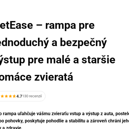
etEase – rampa pre
ednoduchý a bezpečný
ýstup pre malé a staršie
omáce zvieratá
4.7
130 recenzií
o rampa uľahčuje vášmu zvieraťu vstup a výstup z auta, postel
bo pohovky, poskytuje pohodlie a stabilitu a zároveň chráni jeh
y a zdravie.