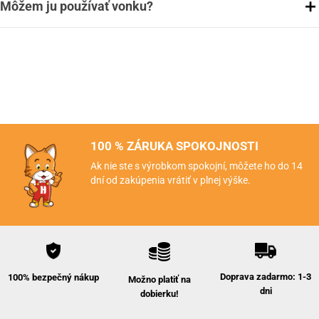
Môžem ju používať vonku?
100 % ZÁRUKA SPOKOJNOSTI
Ak nie ste s výrobkom spokojní, môžete ho do 14
dní od zakúpenia vrátiť v plnej výške.
Doprava zadarmo: 1-3
100% bezpečný nákup
Možno platiť na
dni
dobierku!