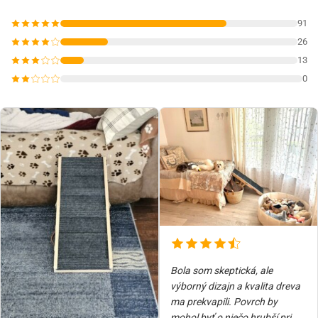
91
26
13
0
Bola som skeptická, ale
výborný dizajn a kvalita dreva
ma prekvapili. Povrch by
mohol byť o niečo hrubší pri