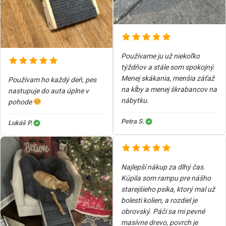
Používame ju už niekoľko
týždňov a stále som spokojný.
Menej skákania, menšia záťaž
Používam ho každý deň, pes
na kĺby a menej škrabancov na
nastupuje do auta úplne v
nábytku.
pohode
Petra S.
Lukáš P.
Najlepší nákup za dlhý čas.
Kúpila som rampu pre nášho
starejšieho psíka, ktorý mal už
bolesti kolien, a rozdiel je
obrovský. Páči sa mi pevné
masívne drevo, povrch je