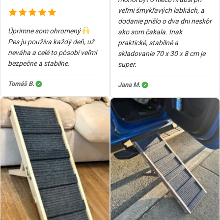
veľmi šmykľavých labkách, a
dodanie prišlo o dva dni neskôr
Úprimne som ohromený
ako som čakala. Inak
Pes ju používa každý deň, už
praktické, stabilné a
neváha a celé to pôsobí veľmi
skladovanie 70 x 30 x 8 cm je
bezpečne a stabilne.
super.
Tomáš B.
Jana M.