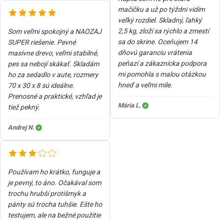
mačičku a už po týždni vidím
veľký rozdiel. Skladný, ľahký
2,5 kg, zloží sa rýchlo a zmestí
Som veľmi spokojný a NAOZAJ
sa do skrine. Oceňujem 14
SUPER riešenie. Pevné
dňovú garanciu vrátenia
masívne drevo, veľmi stabilné,
peňazí a zákaznícka podpora
pes sa nebojí skákať. Skladám
mi pomohla s malou otázkou
ho za sedadlo v aute, rozmery
hneď a veľmi mile.
70 x 30 x 8 sú ideálne.
Prenosné a praktické, vzhľad je
Mária L.
tiež pekný.
Andrej N.
Používam ho krátko, funguje a
je pevný, to áno. Očakával som
trochu hrubší protišmyk a
pánty sú trocha tuhšie. Ešte ho
testujem, ale na bežné použitie