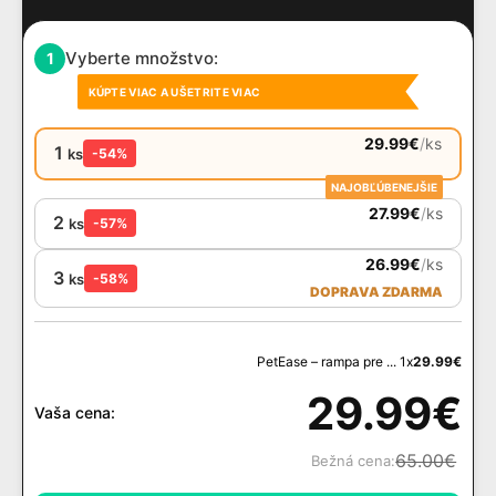
Vyberte množstvo:
1
KÚPTE VIAC A UŠETRITE VIAC
29.99
€
/
ks
1
ks
-54%
NAJOBĽÚBENEJŠIE
27.99
€
/
ks
2
ks
-57%
26.99
€
/
ks
3
ks
-58%
DOPRAVA ZDARMA
PetEase – rampa pre ... 1x
29.99
€
29.99
€
Vaša cena:
65.00
€
Bežná cena: