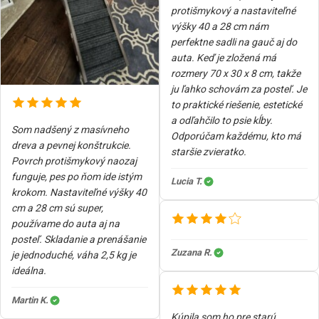
protišmykový a nastaviteľné
výšky 40 a 28 cm nám
perfektne sadli na gauč aj do
auta. Keď je zložená má
rozmery 70 x 30 x 8 cm, takže
ju ľahko schovám za posteľ. Je
to praktické riešenie, estetické
a odľahčilo to psie kĺby.
Som nadšený z masívneho
Odporúčam každému, kto má
dreva a pevnej konštrukcie.
staršie zvieratko.
Povrch protišmykový naozaj
funguje, pes po ňom ide istým
Lucia T.
krokom. Nastaviteľné výšky 40
cm a 28 cm sú super,
používame do auta aj na
posteľ. Skladanie a prenášanie
Zuzana R.
je jednoduché, váha 2,5 kg je
ideálna.
Martin K.
Kúpila som ho pre starú