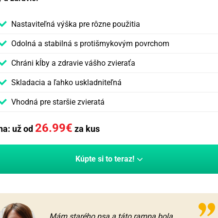
Nastaviteľná výška pre rôzne použitia
Odolná a stabilná s protišmykovým povrchom
Chráni kĺby a zdravie vášho zvieraťa
Skladacia a ľahko uskladniteľná
Vhodná pre staršie zvieratá
26.99
€
na: už od
za kus
Kúpte si to teraz!
Mám starého psa a táto rampa bola