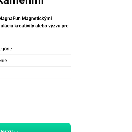
 kameňmi
s MagnaFun Magnetickými
uláciu kreativity alebo výzvu pre
egórie
enie
 teraz!