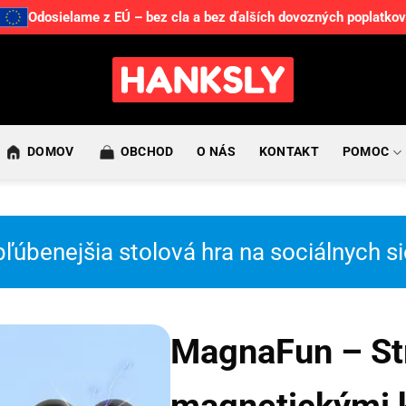
Odosielame z EÚ – bez cla a bez ďalších dovozných poplatkov
DOMOV
OBCHOD
O NÁS
KONTAKT
POMOC
ľúbenejšia stolová hra na sociálnych s
MagnaFun – Str