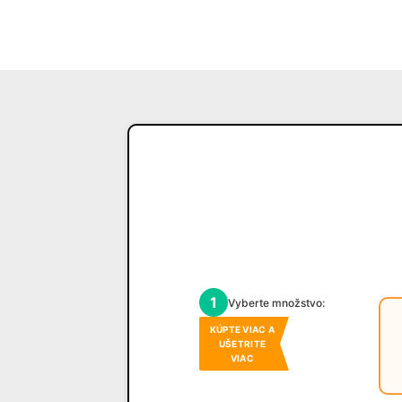
1
Vyberte množstvo:
KÚPTE VIAC A
UŠETRITE
VIAC