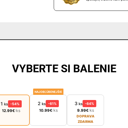
VYBERTE SI BALENIE
NAJOBĽÚBENEJŠIE
2
3
1
ks
-61%
ks
-64%
ks
-54%
ks
ks
ks
10.99
€
9.99
€
/
/
12.99
€
/
DOPRAVA
ZDARMA