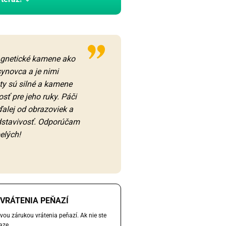
agnetické kamene ako
ynovca a je nimi
y sú silné a kamene
sť pre jeho ruky. Páči
ďalej od obrazoviek a
edstavivosť. Odporúčam
pelých!
VRÁTENIA PEŇAZÍ
vou zárukou vrátenia peňazí. Ak nie ste
aze.