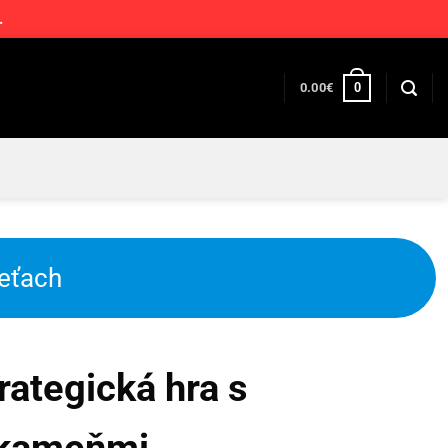
.
0
0.00
€
ieťach
ategická hra s