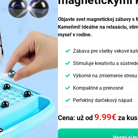
magnetickými
Objavte svet magnetickej zábavy 
Kameňmi! Ideálne na relaxáciu, stim
myseľ v rodine.
Zábava pre všetky vekové kat
Stimuluje kreativitu a sústred
Výborné na zmiernenie stresu
Kompaktné a prenosné
Perfektný darčekový nápad
9.99
€
Cena: už od
za kus
Vezmi si to