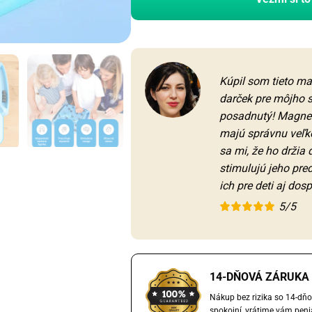
Kúpil som tieto m
darček pre môjho s
posadnutý! Magnet
majú správnu veľko
sa mi, že ho držia 
stimulujú jeho pr
ich pre deti aj dos
5/5
14-DŇOVÁ ZÁRUKA 
Nákup bez rizika so 14-dňo
spokojní, vrátime vám peni