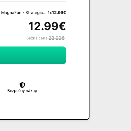
MagnaFun - Strategic... 1x
12.99
€
12.99
€
28.00
€
Bežná cena:
Bezpečný nákup