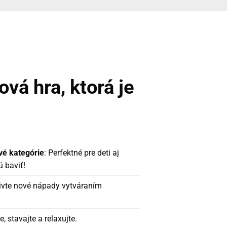
vá hra, ktorá je
vé kategórie
: Perfektné pre deti aj
ú baviť!
živte nové nápady vytváraním
te, stavajte a relaxujte.