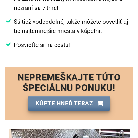
nezraní sa v tme!
Sú tiež vodeodolné, takže môžete osvetliť aj
tie najtemnejšie miesta v kúpeľni.
Posvieťte si na cestu!
NEPREMEŠKAJTE TÚTO
ŠPECIÁLNU PONUKU!
KÚPTE HNEĎ TERAZ