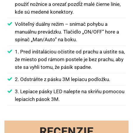
použiť nožnice a orezať pozdĺž malé čierne línie,
kde sú medené konektory.
Voliteľný duálny režim – snímač pohybu a
manuálnu prevádzku. Tlačidlo „ON/OFF“ hore a
spínač „Man/Auto“ na boku.
1. Pred inštaláciou očistite od prachu a uistite sa,
že miesto pod rámom postele je bez prachu, aby
ste sa vyhli tomu, že pásik spadne.
2. Odstráňte z pásku 3M lepiacu podložku.
3. Lepiace pásky LED nalepte na skriňu pomocou
lepiacich pások 3M.
RECENZIE