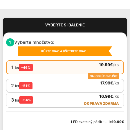
VYBERTE SI BALENIE
Vyberte množstvo:
1
KÚPTE VIAC A UŠETRITE VIAC
19.99
€
/
ks
1
ks
-46%
NAJOBĽÚBENEJŠIE
17.99
€
/
ks
2
ks
-51%
16.99
€
/
ks
3
ks
-54%
DOPRAVA ZDARMA
LED svetelný pásik -... 1x
19.99
€