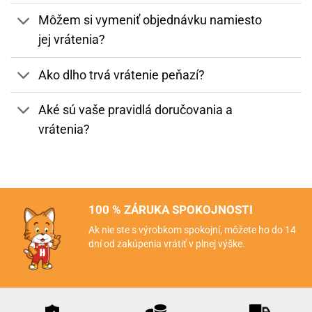
Môžem si vymeniť objednávku namiesto
jej vrátenia?
Ako dlho trvá vrátenie peňazí?
Aké sú vaše pravidlá doručovania a
vrátenia?
100 % ZÁRUKA SPOKOJNOSTI
Ak nie ste s výrobkom spokojní, môžete ho do 14
dní od zakúpenia vrátiť v plnej výške.