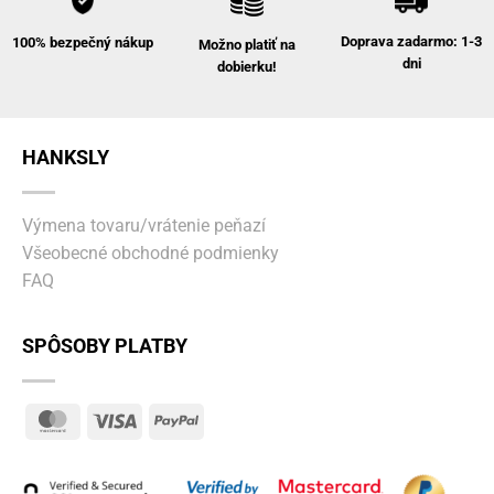
Doprava zadarmo: 1-3
100% bezpečný nákup
Možno platiť na
dni
dobierku!
HANKSLY
Výmena tovaru/vrátenie peňazí
Všeobecné obchodné podmienky
FAQ
SPÔSOBY PLATBY
MasterCard
Visa
PayPal