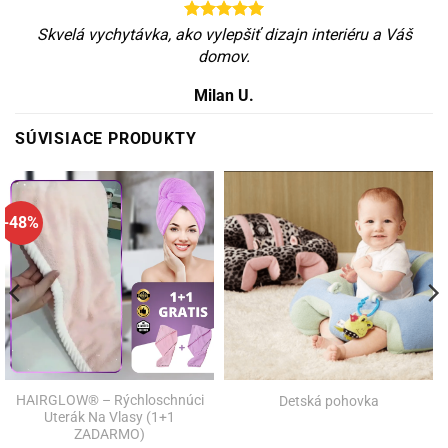
Skvelá vychytávka, ako vylepšiť dizajn interiéru a Váš
domov.
Milan U.
SÚVISIACE PRODUKTY
-48%
HAIRGLOW® – Rýchloschnúci
Detská pohovka
Uterák Na Vlasy (1+1
ZADARMO)