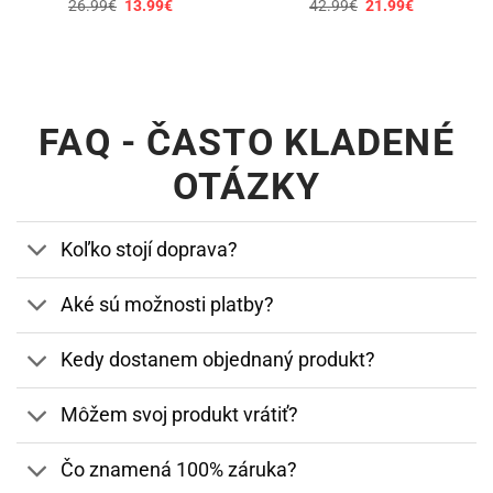
Pôvodná
Aktuálna
Pôvodná
Aktuálna
26.99
€
13.99
€
42.99
€
21.99
€
cena
cena
cena
cena
bola:
je:
bola:
je:
26.99€.
13.99€.
42.99€.
21.99€.
FAQ - ČASTO KLADENÉ
OTÁZKY
Koľko stojí doprava?
Aké sú možnosti platby?
Kedy dostanem objednaný produkt?
Môžem svoj produkt vrátiť?
Čo znamená 100% záruka?