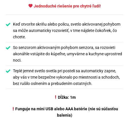
Jednoduché riešenie pre chytré ľudí!
Keď otvoríte skriňu alebo policu, svetlo aktivovanej pohybom
sa môže automaticky rozsvietiť, v tme nájdete čokoľvek, čo
chcete.
So senzorom aktivovaným pohybom senzora, sa rozsvieti
akonáhle vstúpite do kúpeľne, umyvárne a kuchyne uprostred
noci.
Teplé jemné svetlo svetla pri posteli sa automaticky zapne,
aby vás v tme bezpečne vykonalo po miestnosti a schodoch,
bez rušilo oslnením a prebudením ostatných.
Dĺžka: 1m
Funguje na mini USB alebo AAA batérie (nie sú súčasťou
balenia)